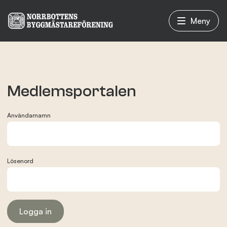
Meny
Vad vi gör
Medlemsportalen
Om oss
Användarnamn
Nyheter
Lösenord
Evenemang