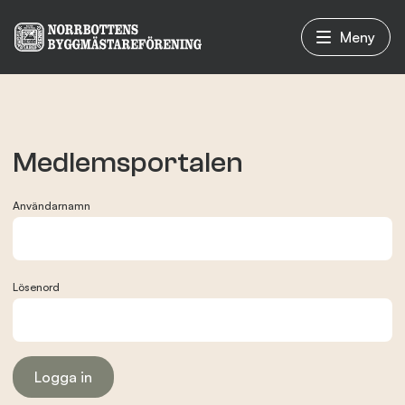
Meny
Vad vi gör
Medlemsportalen
Om oss
Användarnamn
Nyheter
Lösenord
Evenemang