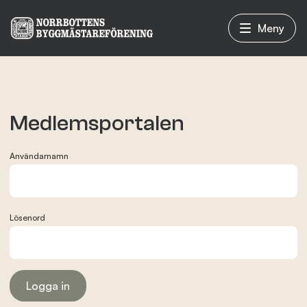
Meny
Vad vi gör
Medlemsportalen
Om oss
Användarnamn
Nyheter
Lösenord
Evenemang