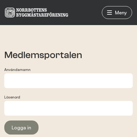
Meny
Vad vi gör
Medlemsportalen
Om oss
Användarnamn
Nyheter
Lösenord
Evenemang