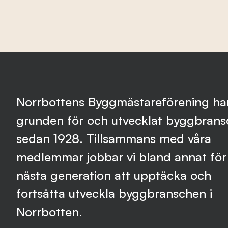
Branschens utveckling
Kontakta oss
Norrbottens Byggmästareförening har
Besök nbf.se
grunden för och utvecklat byggbran
sedan 1928. Tillsammans med våra
medlemmar jobbar vi bland annat för 
nästa generation att upptäcka och
fortsätta utveckla byggbranschen i
Norrbotten.