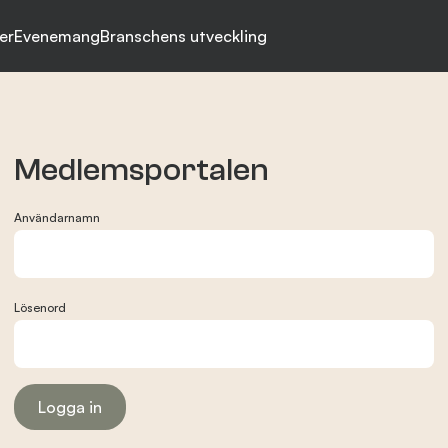
er
Evenemang
Branschens utveckling
Medlemsportalen
Användarnamn
Lösenord