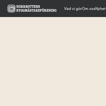
Vad vi gör
Om oss
Nyhet
Vad vi gör
Om oss
Nyheter
Evenemang