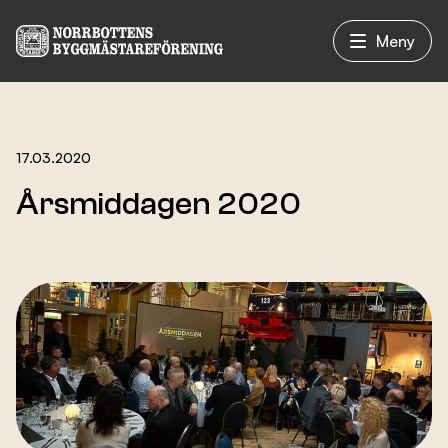
Meny
Vad vi gör
17.03.2020
Årsmiddagen 2020
Om oss
Nyheter
Evenemang