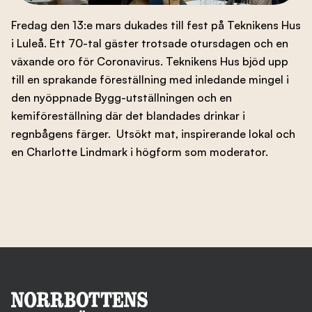
Branschens utveckling
Fredag den 13:e mars dukades till fest på Teknikens Hus
i Luleå. Ett 70-tal gäster trotsade otursdagen och en
växande oro för Coronavirus. Teknikens Hus bjöd upp
till en sprakande föreställning med inledande mingel i
Kontakta oss
den nyöppnade Bygg-utställningen och en
kemiföreställning där det blandades drinkar i
regnbågens färger. Utsökt mat, inspirerande lokal och
Besök nbf.se
en Charlotte Lindmark i högform som moderator.