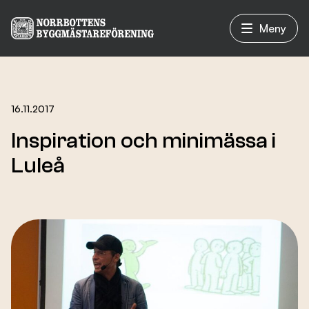
Meny
Vad vi gör
16.11.2017
Inspiration och minimässa i
Om oss
Luleå
Nyheter
Evenemang