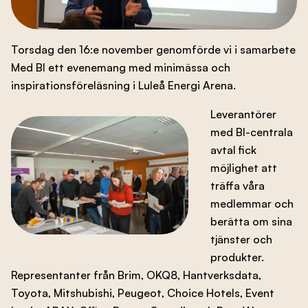
Branschens utveckling
Torsdag den 16:e november genomförde vi i samarbete
Med BI ett evenemang med minimässa och
Kontakta oss
inspirationsföreläsning i Luleå Energi Arena.
Leverantörer
med BI-centrala
Besök nbf.se
avtal fick
möjlighet att
träffa våra
medlemmar och
berätta om sina
tjänster och
produkter.
Representanter från Brim, OKQ8, Hantverksdata,
Toyota, Mitshubishi, Peugeot, Choice Hotels, Event