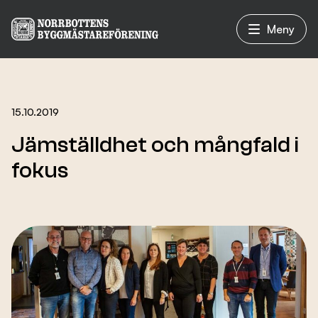
Meny
Vad vi gör
15.10.2019
Jämställdhet och mångfald i
Om oss
fokus
Nyheter
Evenemang