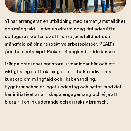
Branschens utveckling
Vi har arrangerat en utbildning med temat jämställdhet
och mångfald. Under en eftermiddag drillades åtta
Kontakta oss
deltagare i kraften av att tänka jämställdhet och
mångfald på sina respektive arbetsplatser. PEAB’s
jämställdhetsexprt Rickard Klanglund ledde kursen.
Besök nbf.se
Många branscher har stora utmaningar här och ett
viktigt steg i rätt riktning är att stärka individens
kunskap om mångfald och likabehandling.
Byggbranschen är inget undantag och syftet med det
här initiativet är att skapa engagemang och vilja att
bidra till en inkluderande och attraktiv bransch.