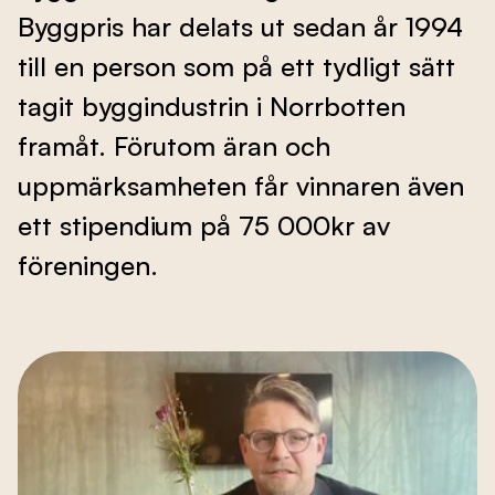
Byggpris har delats ut sedan år 1994
Branschens utveckling
till en person som på ett tydligt sätt
tagit byggindustrin i Norrbotten
Kontakta oss
framåt. Förutom äran och
uppmärksamheten får vinnaren även
ett stipendium på 75 000kr av
Besök nbf.se
föreningen.