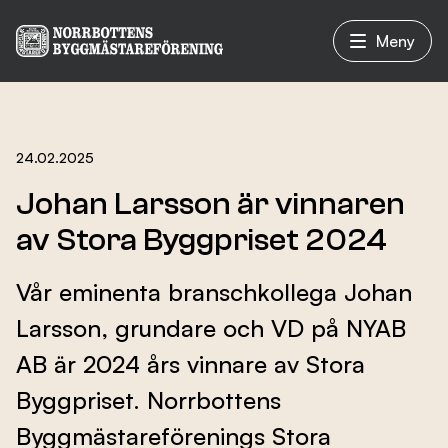
Meny
Vad vi gör
24.02.2025
Johan Larsson är vinnaren
Om oss
av Stora Byggpriset 2024
Vår eminenta branschkollega Johan
Nyheter
Larsson, grundare och VD på NYAB
AB är 2024 års vinnare av Stora
Evenemang
Byggpriset. Norrbottens
Byggmästareförenings Stora