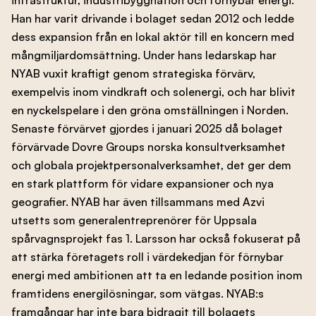
Han har varit drivande i bolaget sedan 2012 och ledde
dess expansion från en lokal aktör till en koncern med
mångmiljardomsättning. Under hans ledarskap har
NYAB vuxit kraftigt genom strategiska förvärv,
exempelvis inom vindkraft och solenergi, och har blivit
en nyckelspelare i den gröna omställningen i Norden.
Senaste förvärvet gjordes i januari 2025 då bolaget
förvärvade Dovre Groups norska konsultverksamhet
och globala projektpersonalverksamhet, det ger dem
en stark plattform för vidare expansioner och nya
geografier. NYAB har även tillsammans med Azvi
utsetts som generalentreprenörer för Uppsala
spårvagnsprojekt fas 1. Larsson har också fokuserat på
att stärka företagets roll i värdekedjan för förnybar
energi med ambitionen att ta en ledande position inom
framtidens energilösningar, som vätgas. NYAB:s
framgångar har inte bara bidragit till bolagets