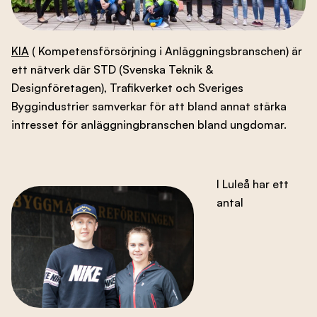
Branschens utveckling
KIA
( Kompetensförsörjning i Anläggningsbranschen) är
ett nätverk där STD (Svenska Teknik &
Kontakta oss
Designföretagen), Trafikverket och Sveriges
Byggindustrier samverkar för att bland annat stärka
intresset för anläggningbranschen bland ungdomar.
Besök nbf.se
I Luleå har ett
antal