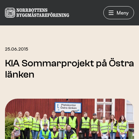
Meny
Vad vi gör
25.06.2015
KIA Sommarprojekt på Östra
Om oss
länken
Nyheter
Evenemang