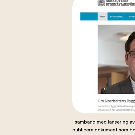
Branschens utveckling
Kontakta oss
Besök nbf.se
I samband med lansering av
publicera dokument som ber