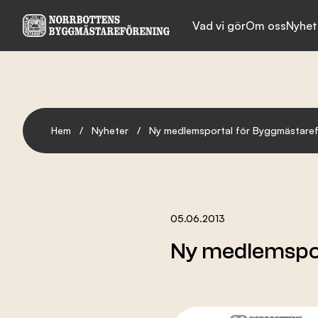
Vad vi gör
Om oss
Nyhet
Vad vi gör
Hem
/
Nyheter
/
Ny medlemsportal för Byggmästare
Om oss
Nyheter
05.06.2013
Ny medlemspo
Evenemang