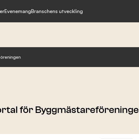
er
Evenemang
Branschens utveckling
föreningen
rtal för Byggmästareförening