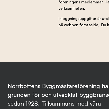
föreningens medlemmar. Här
verksamheten.
Inloggningsuppgifter är uts
på webben förstasida, Du k
Norrbottens Byggmästareförening har
grunden för och utvecklat byggbran
sedan 1928. Tillsammans med våra