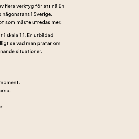
 flera verktyg för att nå En
ks någonstans i Sverige.
got som måste utredas mer.
 skala 1:1. En utbildad
dligt se vad man pratar om
knande situationer.
tsmoment.
arna.
er