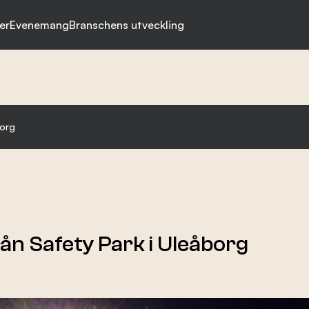
er
Evenemang
Branschens utveckling
borg
rån Safety Park i Uleåborg