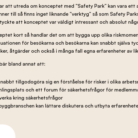
r att utreda om konceptet med ”Safety Park” kan vara ett av
nner till så finns inget liknande ”verktyg” så som Safety Par
tyckte att konceptet var väldigt intressant och absolut nå
ptet kort så handlar det om att bygga upp olika riskmoment i
tuationen för besökarna och besökarna kan snabbt själva ty
isker, åtgärder och också i många fall egna erfarenheter av li
bär bland annat att:
bbt tillgodogöra sig en förståelse för risker i olika arbe
amlingsplats och ett forum för säkerhetsfrågor för medlemm
verka kring säkerhetsfrågor
s byggbranschen kan lättare diskutera och utbyta erfarenhet