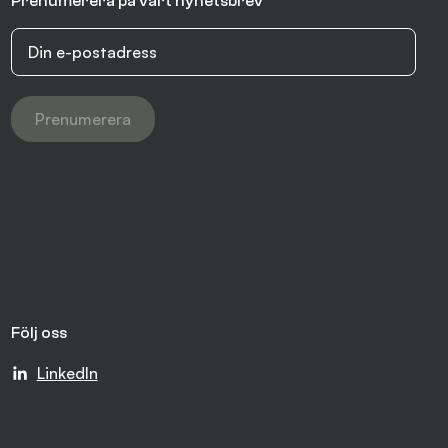
Prenumerera på vårt nyhetsbrev
Prenumerera
Följ oss
LinkedIn