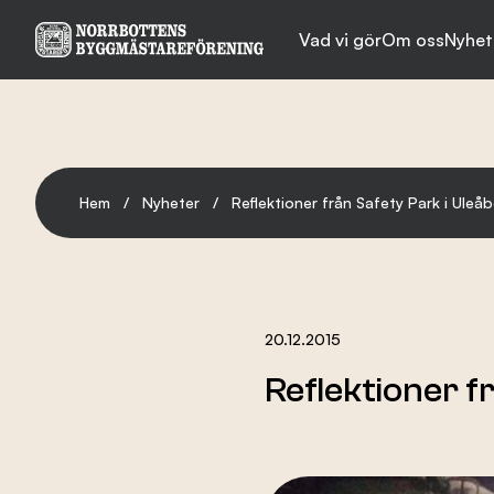
Vad vi gör
Om oss
Nyhet
Vad vi gör
Hem
/
Nyheter
/
Reflektioner från Safety Park i Uleå
Om oss
Nyheter
20.12.2015
Reflektioner f
Evenemang