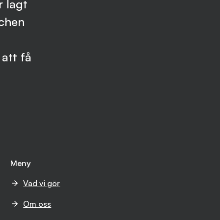
 lagt
schen
att få
Meny
Vad vi gör
Om oss