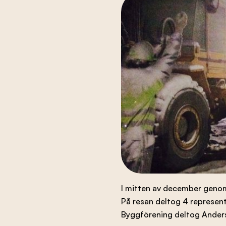
Branschens utveckling
Kontakta oss
Besök nbf.se
I mitten av december genomf
På resan deltog 4 represent
Byggförening deltog Anders