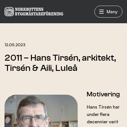
Meny
Vad vi gör
12.05.2023
2011 – Hans Tirsén, arkitekt,
Om oss
Tirsén & Aili, Luleå
Nyheter
Motivering
Hans Tirsén har
Evenemang
under flera
decennier varit