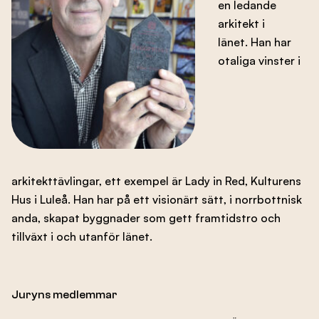
en ledande
Branschens utveckling
arkitekt i
länet. Han har
otaliga vinster i
Kontakta oss
Besök nbf.se
arkitekttävlingar, ett exempel är Lady in Red, Kulturens
Hus i Luleå. Han har på ett visionärt sätt, i norrbottnisk
anda, skapat byggnader som gett framtidstro och
tillväxt i och utanför länet.
Juryns medlemmar