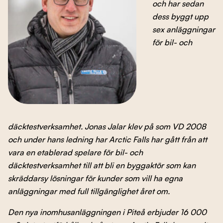
och har sedan
Branschens utveckling
dess byggt upp
sex anläggningar
för bil- och
Kontakta oss
Besök nbf.se
däcktestverksamhet. Jonas Jalar klev på som VD 2008
och under hans ledning har Arctic Falls har gått från att
vara en etablerad spelare för bil- och
däcktestverksamhet till att bli en byggaktör som kan
skräddarsy lösningar för kunder som vill ha egna
anläggningar med full tillgänglighet året om.
Den nya inomhusanläggningen i Piteå erbjuder 16 000