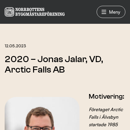
Meny
Vad vi gör
12.05.2023
2020 – Jonas Jalar, VD,
Om oss
Arctic Falls AB
Nyheter
Motivering:
Företaget Arctic
Evenemang
Falls i Älvsbyn
startade 1985