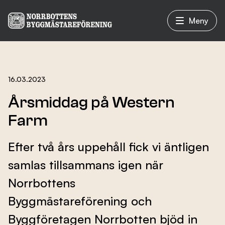
Meny
Vad vi gör
16.03.2023
Årsmiddag på Western
Om oss
Farm
Efter två års uppehåll fick vi äntligen
Nyheter
samlas tillsammans igen när
Norrbottens
Evenemang
Byggmästareförening och
Byggföretagen Norrbotten bjöd in