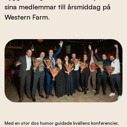
sina medlemmar till årsmiddag på
Branschens utveckling
Western Farm.
Kontakta oss
Besök nbf.se
Med en stor dos humor guidade kvällens konferencier,