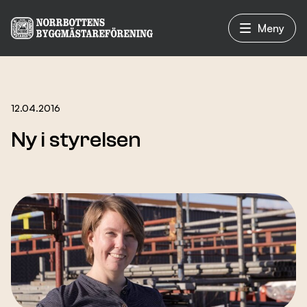
Meny
Vad vi gör
12.04.2016
Ny i styrelsen
Om oss
Nyheter
Evenemang