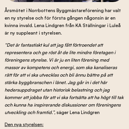
Branschens utveckling
Årsmötet i Norrbottens Byggmästareförening har valt
en ny styrelse och för första gången någonsin är en
kvinna invald. Lena Lindgren från KA Ställningar i Luleå
är ny suppleant i styrelsen.
Kontakta oss
“Det är fantastiskt kul att jag fått förtroendet att
representera och ge röst åt de lite mindre företagen i
Besök nbf.se
föreningens styrelse. Vi är ju en liten förening med
massor av kompetens och energi, som ska kanaliseras
rätt för att vi ska utvecklas och bli ännu bättre på att
stärka byggbranschen i länet. Jag går in i det här
hedersuppdraget utan historisk belastning och jag
kommer att jobba för att vi ska fortsätta att ha högt till tak
och kunna ha inspirerande diskussioner om föreningens
utveckling och framtid.”,
säger Lena Lindgren
Den nya styrelsen: